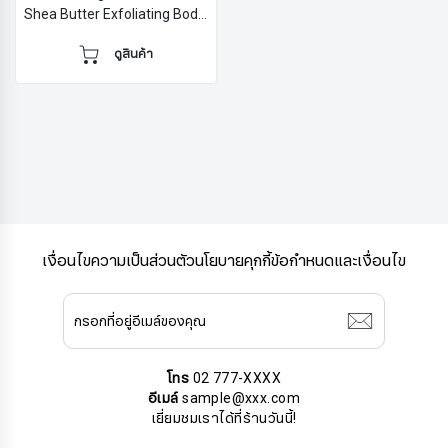
Shea Butter Exfoliating Body
Polish Scrub - 10.5oz test
ดูสินค้า
เงื่อนไขความเป็นส่วนตัว
นโยบายคุกกี้
ข้อกำหนดและเงื่อนไข
สมัครรับจดหมายข่าว
โทร
02 777-XXXX
อีเมล์
sample@xxx.com
เยี่ยมชมเราได้ที่ร้านวันนี้!
ชื่อ